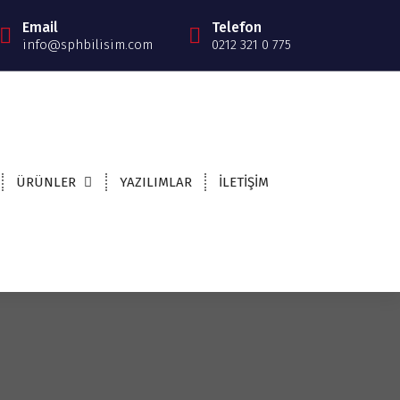
Email
Telefon
info@sphbilisim.com
0212 321 0 775
ÜRÜNLER
YAZILIMLAR
İLETİŞİM