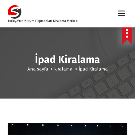
İ
ç
e
Türkiye'nin Bilişim Ekipmanları Kiralama Merkezi
r
i
ğ
e
g
e
İpad Kiralama
ç
Ana sayfa
>
kiralama
>
İpad Kiralama