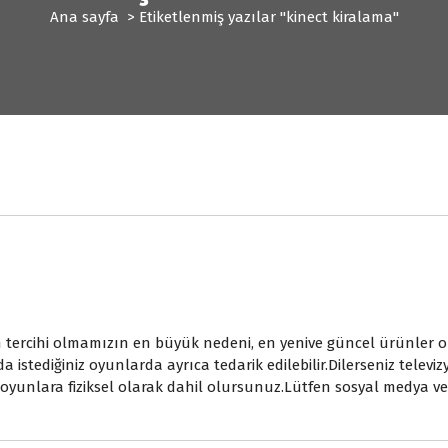
Ana sayfa
>
Etiketlenmiş yazılar "kinect kiralama"
ercihi olmamızın en büyük nedeni, en yenive güncel ürünler olm
 istediğiniz oyunlarda ayrıca tedarik edilebilir.Dilerseniz televizy
e oyunlara fiziksel olarak dahil olursunuz.Lütfen sosyal medya ve