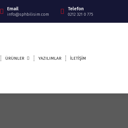
Email
Telefon
info@sphbilisim.com
0212 321 0 775
ÜRÜNLER
YAZILIMLAR
İLETİŞİM